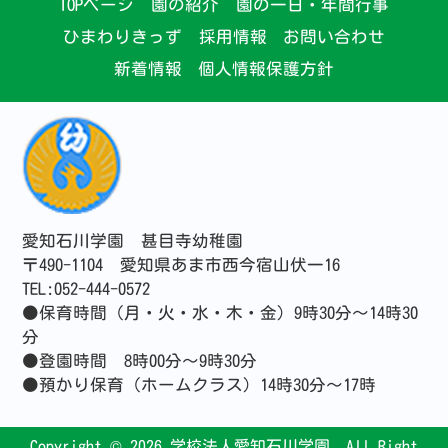
TOPページ
園の紹介
園の一日・年間行事
ひまわりきっず
採用情報
お問い合わせ
新着情報
個人情報保護方針
愛知石川学園 甚目寺幼稚園
〒490-1104 愛知県あま市西今宿山伏一16
TEL:052-444-0572
●保育時間（月・火・水・木・金）9時30分～14時30
分
●登園時間 8時00分～9時30分
●預かり保育（ホームクラス）14時30分～17時
Copyright ©
2026 学校法人愛知石川学園. All Right